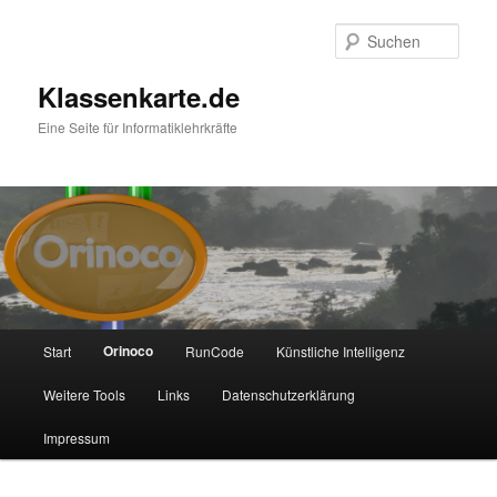
Zum
primären
Such
Inhalt
springen
Klassenkarte.de
Eine Seite für Informatiklehrkräfte
Hauptmenü
Orinoco
Start
RunCode
Künstliche Intelligenz
Weitere Tools
Links
Datenschutzerklärung
Impressum