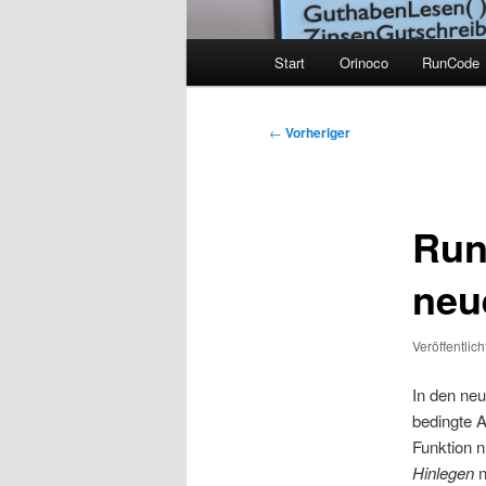
Hauptmenü
Start
Orinoco
RunCode
Beitragsnavigation
←
Vorheriger
Run
neu
Veröffentlic
In den ne
bedingte 
Funktion 
Hinlegen
n