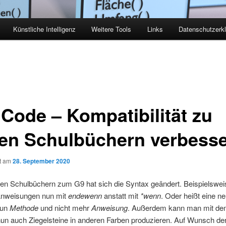
Künstliche Intelligenz
Weitere Tools
Links
Datenschutzerk
Code – Kompatibilität zu
en Schulbüchern verbesse
ht am
28. September 2020
uen Schulbüchern zum G9 hat sich die Syntax geändert. Beispielswe
Anweisungen nun mit
endewenn
anstatt mit
*wenn
. Oder heißt eine n
nun
Methode
und nicht mehr
Anweisung
. Außerdem kann man mit de
un auch Ziegelsteine in anderen Farben produzieren. Auf Wunsch d