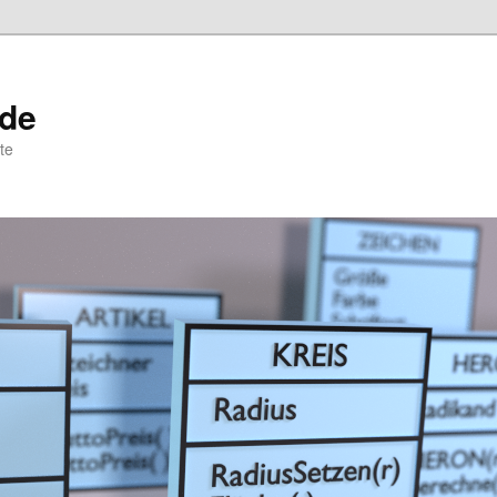
.de
te