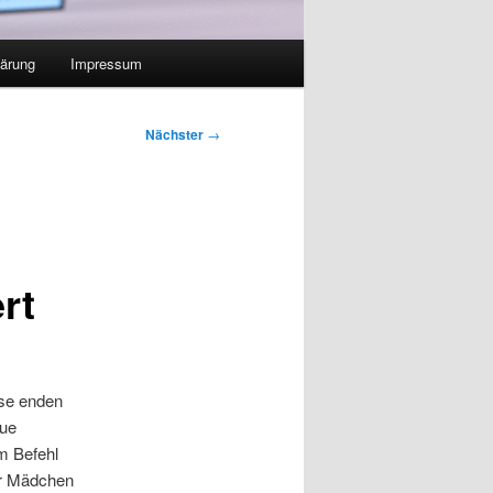
lärung
Impressum
Nächster
→
rt
ise enden
eue
m Befehl
er Mädchen