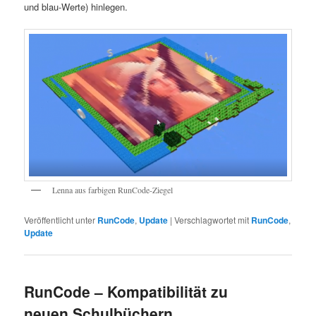
und blau-Werte) hinlegen.
Lenna aus farbigen RunCode-Ziegel
Veröffentlicht unter
RunCode
,
Update
|
Verschlagwortet mit
RunCode
,
Update
RunCode – Kompatibilität zu
neuen Schulbüchern