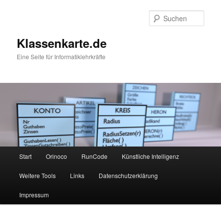
Zum
Zum
primären
sekundären
Such
Inhalt
Inhalt
springen
springen
Klassenkarte.de
Eine Seite für Informatiklehrkräfte
Hauptmenü
Start
Orinoco
RunCode
Künstliche Intelligenz
Weitere Tools
Links
Datenschutzerklärung
Impressum