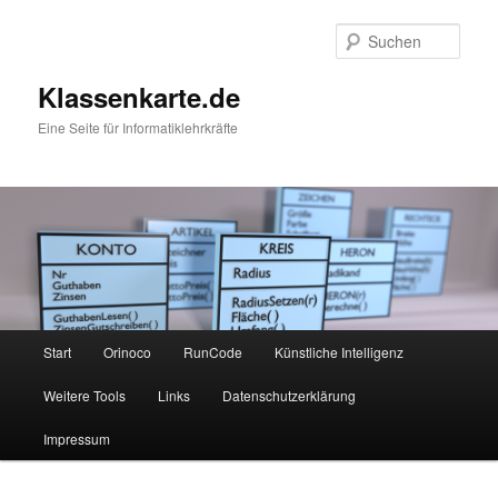
Zum
primären
Such
Inhalt
springen
Klassenkarte.de
Eine Seite für Informatiklehrkräfte
Hauptmenü
Start
Orinoco
RunCode
Künstliche Intelligenz
Weitere Tools
Links
Datenschutzerklärung
Impressum