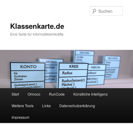
Zum
Zum
primären
sekundären
Such
Inhalt
Inhalt
springen
springen
Klassenkarte.de
Eine Seite für Informatiklehrkräfte
Hauptmenü
Start
Orinoco
RunCode
Künstliche Intelligenz
Weitere Tools
Links
Datenschutzerklärung
Impressum