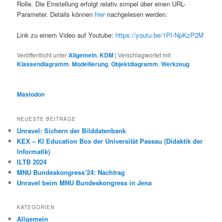
Rolle. Die Einstellung erfolgt relativ simpel über einen URL-
Parameter. Details können
hier
nachgelesen werden.
Link zu einem Video auf Youtube:
https://youtu.be/1PI-NpKzP2M
Veröffentlicht unter
Allgemein
,
KDM
|
Verschlagwortet mit
Klassendiagramm
,
Modellierung
,
Objektdiagramm
,
Werkzeug
Mastodon
NEUESTE BEITRÄGE
Unravel: Sichern der Bilddatenbank
KEX – KI Education Box der Universität Passau (Didaktik der
Informatik)
ILTB 2024
MNU Bundeskongress’24: Nachtrag
Unravel beim MNU Bundeskongress in Jena
KATEGORIEN
Allgemein