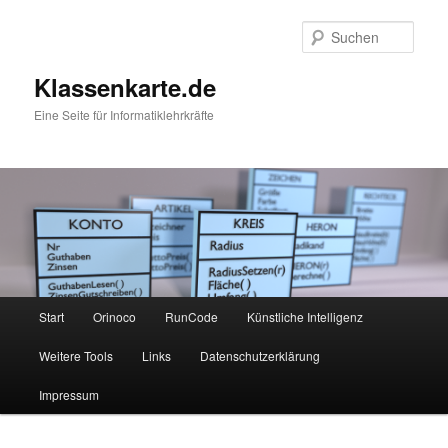
Zum
Zum
primären
sekundären
Such
Inhalt
Inhalt
springen
springen
Klassenkarte.de
Eine Seite für Informatiklehrkräfte
Hauptmenü
Start
Orinoco
RunCode
Künstliche Intelligenz
Weitere Tools
Links
Datenschutzerklärung
Impressum