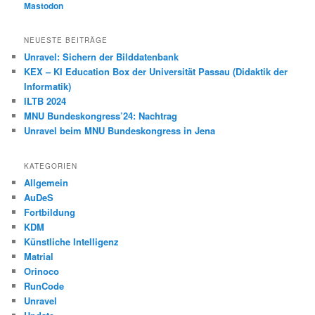
Mastodon
NEUESTE BEITRÄGE
Unravel: Sichern der Bilddatenbank
KEX – KI Education Box der Universität Passau (Didaktik der
Informatik)
ILTB 2024
MNU Bundeskongress’24: Nachtrag
Unravel beim MNU Bundeskongress in Jena
KATEGORIEN
Allgemein
AuDeS
Fortbildung
KDM
Künstliche Intelligenz
Matrial
Orinoco
RunCode
Unravel